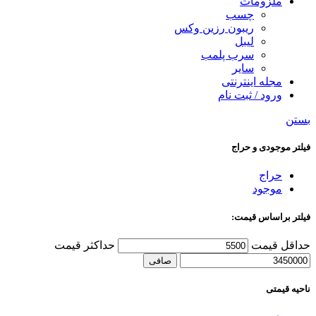
ملزومات
چسب
ریبون رزین وکس
لیبل
سرب پلمب
سایر
مجله اینترنتی
ورود / ثبت نام
بستن
فیلتر موجودی و حراج
حراج
موجود
فیلتر براساس قیمت:
حداقل قیمت
حداكثر قيمت
صافی
ناحیه قیمتی