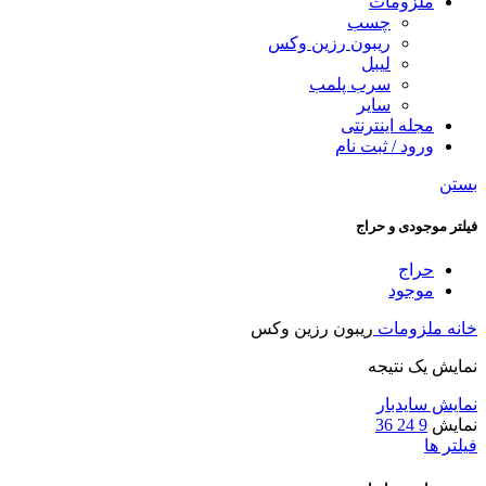
ملزومات
چسب
ریبون رزین وکس
لیبل
سرب پلمب
سایر
مجله اینترنتی
ورود / ثبت نام
بستن
فیلتر موجودی و حراج
حراج
موجود
خانه
ملزومات
ریبون رزین وکس
نمایش یک نتیجه
نمایش سایدبار
نمایش
9
24
36
فیلتر ها